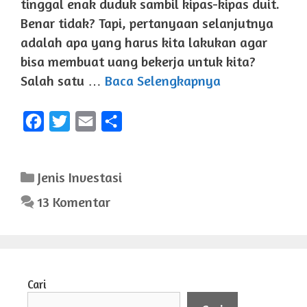
tinggal enak duduk sambil kipas-kipas duit.
Benar tidak? Tapi, pertanyaan selanjutnya
adalah apa yang harus kita lakukan agar
bisa membuat uang bekerja untuk kita?
Salah satu …
Baca Selengkapnya
F
T
E
S
a
w
m
h
c
i
a
a
Kategori
Jenis Investasi
e
t
i
r
13 Komentar
b
t
l
e
o
e
o
r
k
Cari