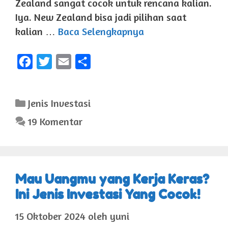
Zealand sangat cocok untuk rencana kalian.
Iya. New Zealand bisa jadi pilihan saat
kalian …
Baca Selengkapnya
F
T
E
S
a
w
m
h
c
i
a
a
Kategori
Jenis Investasi
e
t
i
r
19 Komentar
b
t
l
e
o
e
o
r
k
Mau Uangmu yang Kerja Keras?
Ini Jenis Investasi Yang Cocok!
15 Oktober 2024
oleh
yuni