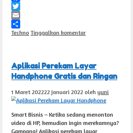
Facebook
Twitter
Email
Kategori
Techno
Tinggalkan komentar
Share
Aplikasi Perekam Layar
Handphone Gratis dan Ringan
1 Maret 2022
22 Januari 2022
oleh
yuni
Smart Bisnis – Ketika sedang menonton
video di HP, kemudian ingin merekamnya?
Gampang! Aplikasi perekam layar