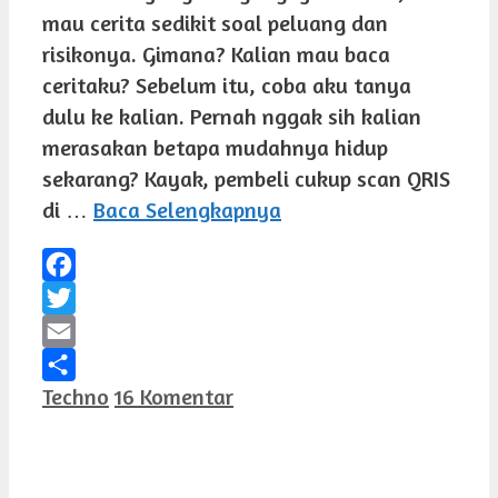
mau cerita sedikit soal peluang dan
risikonya. Gimana? Kalian mau baca
ceritaku? Sebelum itu, coba aku tanya
dulu ke kalian. Pernah nggak sih kalian
merasakan betapa mudahnya hidup
sekarang? Kayak, pembeli cukup scan QRIS
di …
Baca Selengkapnya
Facebook
Twitter
Email
Kategori
Techno
16 Komentar
Share