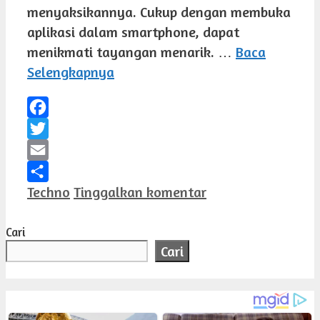
menyaksikannya. Cukup dengan membuka
aplikasi dalam smartphone, dapat
menikmati tayangan menarik. …
Baca
Selengkapnya
Facebook
Twitter
Email
Kategori
Techno
Tinggalkan komentar
Share
Cari
Cari