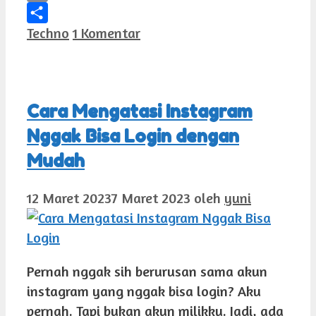
Email
Kategori
Techno
1 Komentar
Share
Cara Mengatasi Instagram
Nggak Bisa Login dengan
Mudah
12 Maret 2023
7 Maret 2023
oleh
yuni
Pernah nggak sih berurusan sama akun
instagram yang nggak bisa login? Aku
pernah. Tapi bukan akun milikku. Jadi, ada