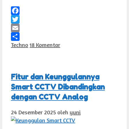
Facebook
Twitter
Email
Kategori
Techno
18 Komentar
Share
Fitur dan Keunggulannya
Smart CCTV Dibandingkan
dengan CCTV Analog
24 Desember 2025
oleh
yuni