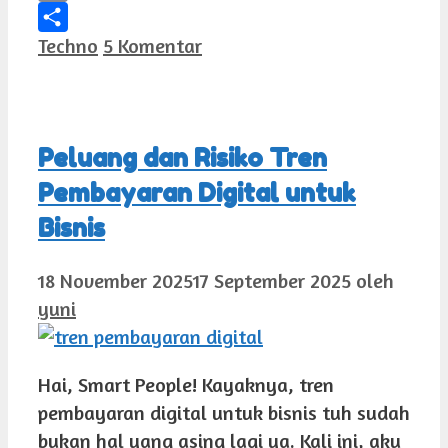
Email
Kategori
Techno
5 Komentar
Share
Peluang dan Risiko Tren
Pembayaran Digital untuk
Bisnis
18 November 2025
17 September 2025
oleh
yuni
Hai, Smart People! Kayaknya, tren
pembayaran digital untuk bisnis tuh sudah
bukan hal yang asing lagi ya. Kali ini, aku