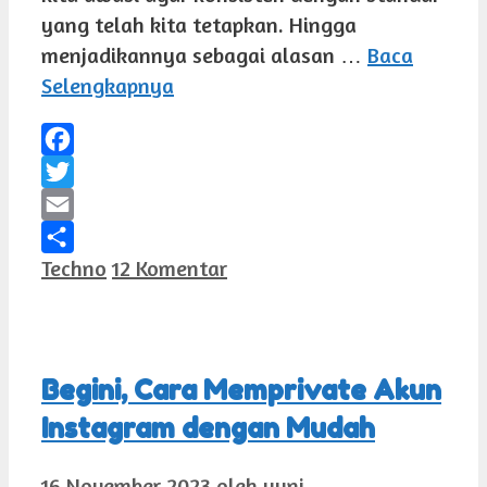
yang telah kita tetapkan. Hingga
menjadikannya sebagai alasan …
Baca
Selengkapnya
Facebook
Twitter
Email
Kategori
Techno
12 Komentar
Share
Begini, Cara Memprivate Akun
Instagram dengan Mudah
16 November 2023
oleh
yuni