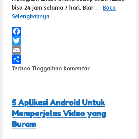
bisa 24 jam selama 7 hari. Biar …
Baca
Selengkapnya
Facebook
Twitter
Email
Kategori
Techno
Tinggalkan komentar
Share
5 Aplikasi Android Untuk
Memperjelas Video yang
Buram