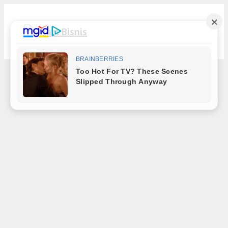
Langsung
ke
isi