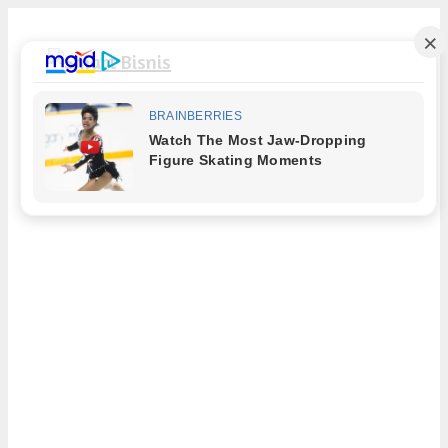
Langsung
ke
isi