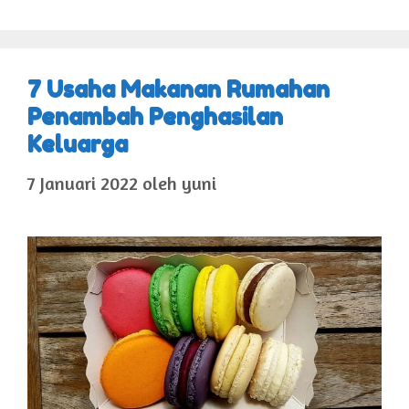
7 Usaha Makanan Rumahan
Penambah Penghasilan
Keluarga
7 Januari 2022
oleh
yuni