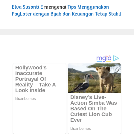
Elva Susanti E
mengenai
Tips Menggunakan
PayLater dengan Bijak dan Keuangan Tetap Stabil