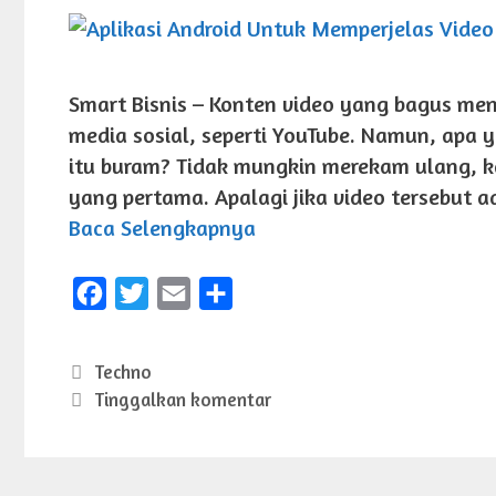
Smart Bisnis – Konten video yang bagus me
media sosial, seperti YouTube. Namun, apa 
itu buram? Tidak mungkin merekam ulang, k
yang pertama. Apalagi jika video tersebut 
Baca Selengkapnya
F
T
E
S
a
w
m
h
c
i
a
a
Kategori
Techno
e
t
i
r
Tinggalkan komentar
b
t
l
e
o
e
o
r