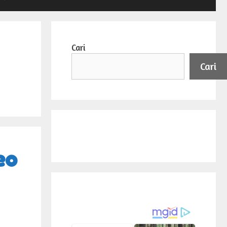
Cari
Cari
eo