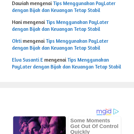
Dawiah
mengenai
Tips Menggunakan PayLater
dengan Bijak dan Keuangan Tetap Stabil
Hani
mengenai
Tips Menggunakan PayLater
dengan Bijak dan Keuangan Tetap Stabil
Okti
mengenai
Tips Menggunakan PayLater
dengan Bijak dan Keuangan Tetap Stabil
Elva Susanti E
mengenai
Tips Menggunakan
PayLater dengan Bijak dan Keuangan Tetap Stabil