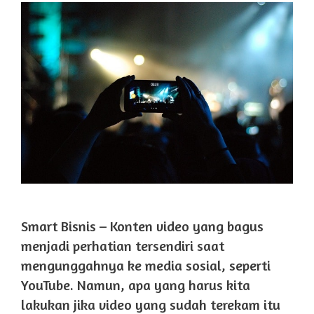
Smart Bisnis – Konten video yang bagus
menjadi perhatian tersendiri saat
mengunggahnya ke media sosial, seperti
YouTube. Namun, apa yang harus kita
lakukan jika video yang sudah terekam itu