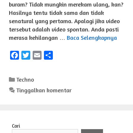
buram? Tidak mungkin merekam ulang, kan?
Hasilnya tentu tidak sama dan tidak
senatural yang pertama. Apalagi jika video
tersebut adalah video spontan. Anda pasti
merasa kehilangan …
Baca Selengkapnya
F
T
E
S
a
w
m
h
c
i
a
a
Kategori
Techno
e
t
i
r
Tinggalkan komentar
b
t
l
e
o
e
o
r
k
Cari