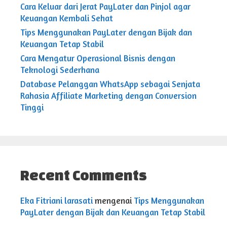
Cara Keluar dari Jerat PayLater dan Pinjol agar
Keuangan Kembali Sehat
Tips Menggunakan PayLater dengan Bijak dan
Keuangan Tetap Stabil
Cara Mengatur Operasional Bisnis dengan
Teknologi Sederhana
Database Pelanggan WhatsApp sebagai Senjata
Rahasia Affiliate Marketing dengan Conversion
Tinggi
Recent Comments
Eka Fitriani larasati
mengenai
Tips Menggunakan
PayLater dengan Bijak dan Keuangan Tetap Stabil