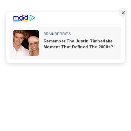
Langsung
ke
isi