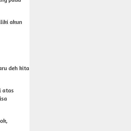
liki akun
aru deh kita
i atas
isa
ok,