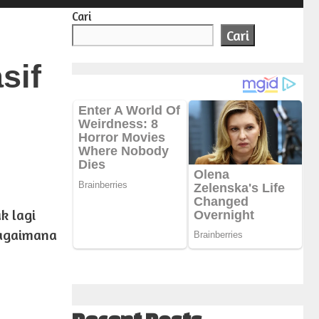
Cari
Cari
sif
k lagi
bagaimana