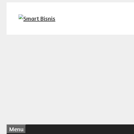
Langsung
ke
isi
Menu