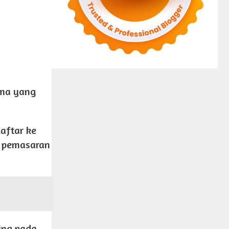
ama yang
aftar ke
n pemasaran
ting pada