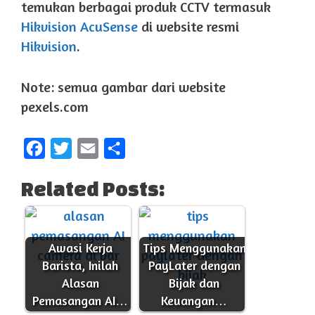
temukan berbagai produk CCTV termasuk
Hikvision AcuSense
di website resmi
Hikvision
.
Note: semua gambar dari website
pexels.com
F
T
E
S
a
w
m
h
Related Posts:
c
i
a
a
e
t
i
r
b
t
l
e
Awasi Kerja
Tips Menggunakan
o
e
Barista, Inilah
PayLater dengan
o
r
Alasan
Bijak dan
k
Pemasangan AI…
Keuangan…