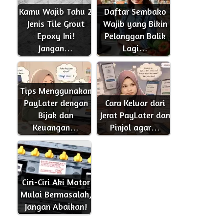
b
t
l
e
Kamu Wajib Tahu 2
Daftar Sembako
o
e
Jenis Tile Grout
Wajib yang Bikin
o
r
Epoxy Ini!
Pelanggan Balik
k
Jangan…
Lagi…
Tips Menggunakan
PayLater dengan
Cara Keluar dari
Bijak dan
Jerat PayLater dan
Keuangan…
Pinjol agar…
Ciri-Ciri Aki Motor
Mulai Bermasalah,
Jangan Abaikan!