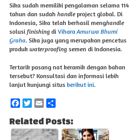
Sika sudah memiliki pengalaman selama 114
tahun dan sudah
handle
project global. Di
Indonesia, Sika telah berhasil meng
handle
solusi
finishing
di
Vihara
A
murwa
Bhumi
Graha
. Sika juga yang merupakan pencetus
produk
waterproofing
semen di Indonesia.
Tertarik pasang nat keramik dengan bahan
tersebut? Konsultasi dan informasi lebih
lanjut kunjungi situs
berikut ini
.
F
T
E
S
a
w
m
h
Related Posts:
c
i
a
a
e
t
i
r