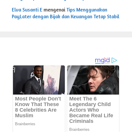
Elva Susanti E
mengenai
Tips Menggunakan
PayLater dengan Bijak dan Keuangan Tetap Stabil