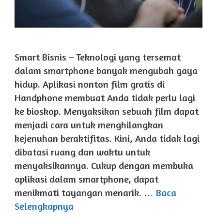
Smart Bisnis – Teknologi yang tersemat
dalam smartphone banyak mengubah gaya
hidup. Aplikasi nonton film gratis di
Handphone membuat Anda tidak perlu lagi
ke bioskop. Menyaksikan sebuah film dapat
menjadi cara untuk menghilangkan
kejenuhan beraktifitas. Kini, Anda tidak lagi
dibatasi ruang dan waktu untuk
menyaksikannya. Cukup dengan membuka
aplikasi dalam smartphone, dapat
menikmati tayangan menarik. …
Baca
Selengkapnya