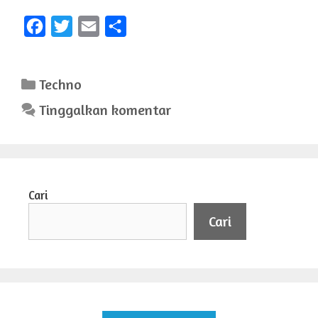
F
T
E
S
a
w
m
h
c
i
a
a
Kategori
Techno
e
t
i
r
Tinggalkan komentar
b
t
l
e
o
e
o
r
k
Cari
Cari