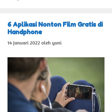
6 Aplikasi Nonton Film Gratis di
Handphone
14 Januari 2022
oleh
yuni