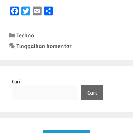
F
T
E
S
a
w
m
h
c
i
a
a
Kategori
Techno
e
t
i
r
Tinggalkan komentar
b
t
l
e
o
e
o
r
k
Cari
Cari