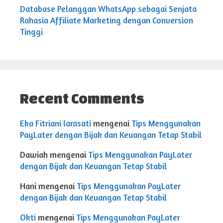
Database Pelanggan WhatsApp sebagai Senjata
Rahasia Affiliate Marketing dengan Conversion
Tinggi
Recent Comments
Eka Fitriani larasati
mengenai
Tips Menggunakan
PayLater dengan Bijak dan Keuangan Tetap Stabil
Dawiah
mengenai
Tips Menggunakan PayLater
dengan Bijak dan Keuangan Tetap Stabil
Hani
mengenai
Tips Menggunakan PayLater
dengan Bijak dan Keuangan Tetap Stabil
Okti
mengenai
Tips Menggunakan PayLater