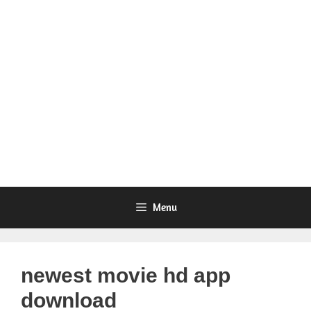
Menu
newest movie hd app
download