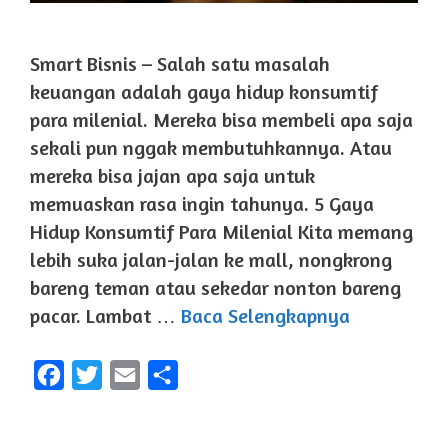
Smart Bisnis – Salah satu masalah
keuangan adalah gaya hidup konsumtif
para milenial. Mereka bisa membeli apa saja
sekali pun nggak membutuhkannya. Atau
mereka bisa jajan apa saja untuk
memuaskan rasa ingin tahunya. 5 Gaya
Hidup Konsumtif Para Milenial Kita memang
lebih suka jalan-jalan ke mall, nongkrong
bareng teman atau sekedar nonton bareng
pacar. Lambat …
Baca Selengkapnya
F
T
E
S
a
w
m
h
c
i
a
a