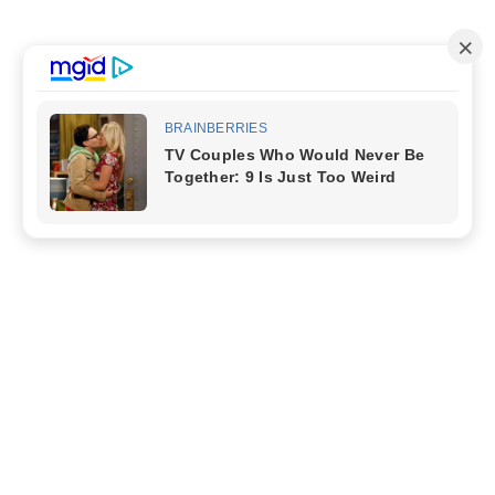
Langsung
ke
isi