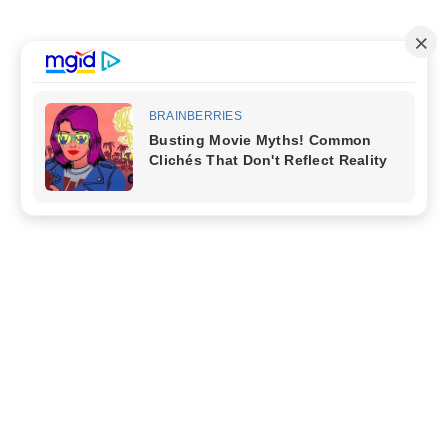
Langsung
ke
isi